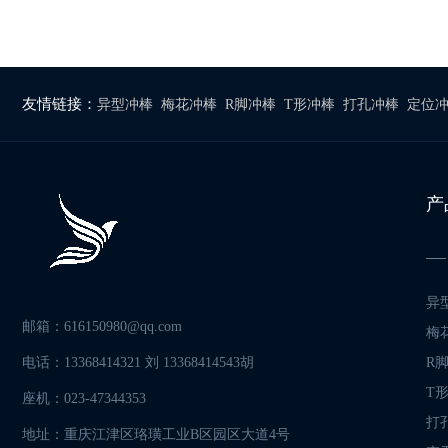
友情链接：
异型冲棒
梅花冲棒
R脚冲棒
T形冲棒
打孔冲棒
定位
产
异
邮箱：616150980@qq.com
梅
电话：13368414321 刘 13368414543胡
R
T
座机：023-47344353
打
地址：重庆江津区珞璜工业B区园区大道4号