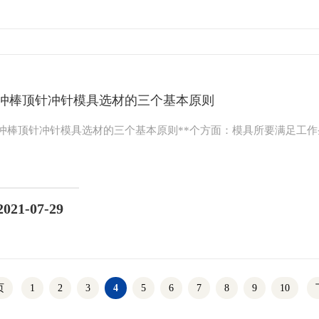
冲棒顶针冲针模具选材的三个基本原则
冲棒顶针冲针模具选材的三个基本原则**个方面：模具所要满足工作
2021-07-29
页
1
2
3
4
5
6
7
8
9
10