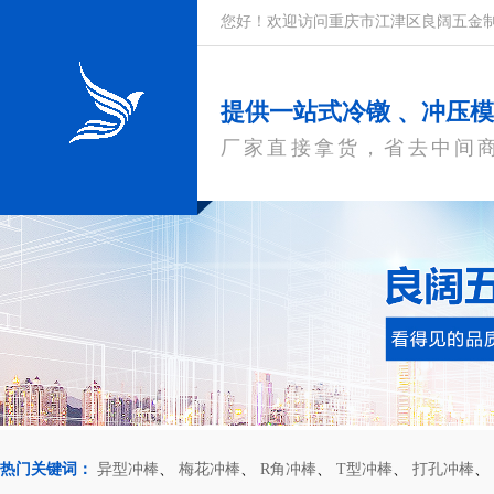
您好！欢迎访问重庆市江津区良阔五金
提供一站式冷镦 、冲压
厂家直接拿货，省去中间
热门关键词：
异型冲棒
、
梅花冲棒
、
R角冲棒
、
T型冲棒
、
打孔冲棒
、