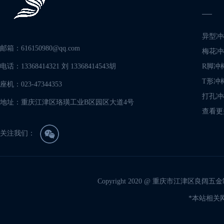
异型冲
邮箱：616150980@qq.com
梅花冲
电话：13368414321 刘 13368414543胡
R脚冲
T形冲
座机：023-47344353
打孔冲
地址：重庆江津区珞璜工业B区园区大道4号
查看更
关注我们：
Copyright 2020 @ 重庆市江津区良阔五金制
*本站相关