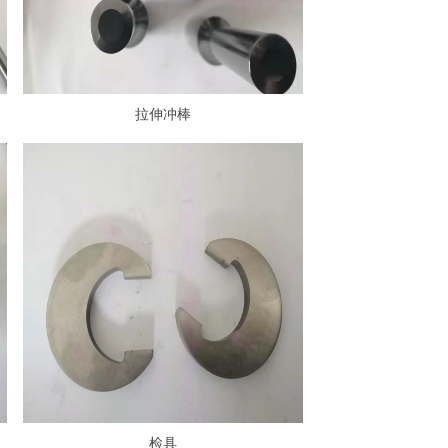
拉伸冲棒
检具