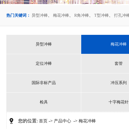
热门关键词：
异型冲棒
、
梅花冲棒
、
R角冲棒
、
T型冲棒
、
打孔冲
异型冲棒
梅花冲棒
定位冲棒
套管
国际非标产品
冲压系列
检具
十字梅花针
您的位置:
->
->
首页
产品中心
梅花冲棒