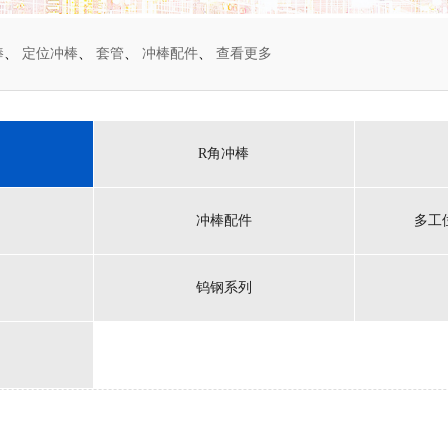
棒
、
定位冲棒
、
套管
、
冲棒配件
、
查看更多
R角冲棒
冲棒配件
多工
钨钢系列