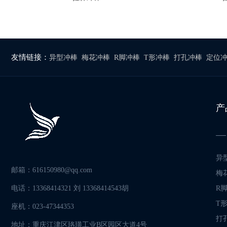
友情链接：
异型冲棒
梅花冲棒
R脚冲棒
T形冲棒
打孔冲棒
定位
产
异
邮箱：616150980@qq.com
梅
电话：13368414321 刘 13368414543胡
R
T
座机：023-47344353
打
地址：重庆江津区珞璜工业B区园区大道4号