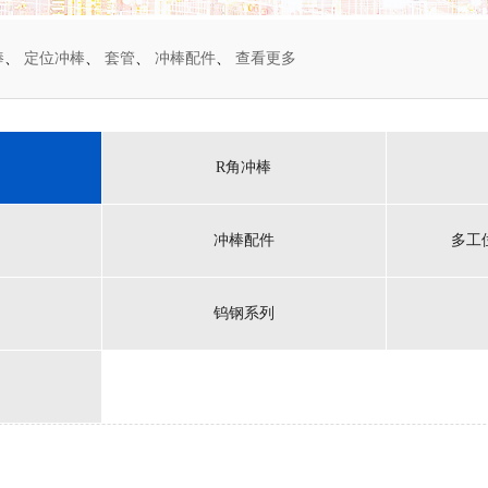
棒
、
定位冲棒
、
套管
、
冲棒配件
、
查看更多
R角冲棒
冲棒配件
多工
钨钢系列