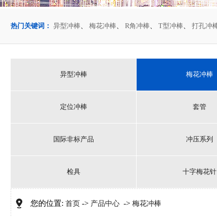
热门关键词：
异型冲棒
、
梅花冲棒
、
R角冲棒
、
T型冲棒
、
打孔冲
异型冲棒
梅花冲棒
定位冲棒
套管
国际非标产品
冲压系列
检具
十字梅花针
您的位置:
->
->
首页
产品中心
梅花冲棒