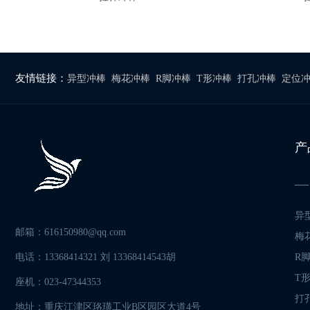
友情链接：
异型冲棒
梅花冲棒
R脚冲棒
T形冲棒
打孔冲棒
定位
产
异
邮箱：616150980@qq.com
梅
电话：13368414321 刘 13368414543胡
R
T
座机：023-47344353
打
地址：重庆江津区珞璜工业B区园区大道4号