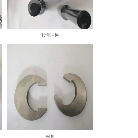
拉伸冲棒
检具