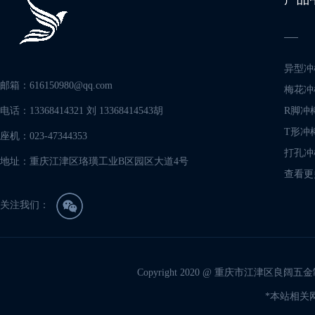
异型冲
邮箱：616150980@qq.com
梅花冲
电话：13368414321 刘 13368414543胡
R脚冲
T形冲
座机：023-47344353
打孔冲
地址：重庆江津区珞璜工业B区园区大道4号
查看更
关注我们：
Copyright 2020 @ 重庆市江津区良阔五金制
*本站相关