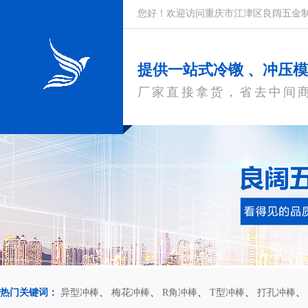
您好！欢迎访问重庆市江津区良阔五金
提供一站式冷镦 、冲压
厂家直接拿货，省去中间
热门关键词：
异型冲棒
、
梅花冲棒
、
R角冲棒
、
T型冲棒
、
打孔冲棒
、